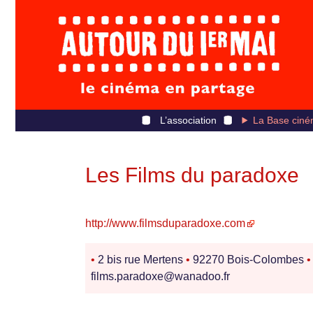
L’association
La Base ciné
Les Films du paradoxe
http://www.filmsduparadoxe.com
•
2 bis rue Mertens
•
92270 Bois-Colombes
•
films.paradoxe@wanadoo.fr