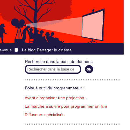
z-vous
Le blog Partager le cinéma
Recherche dans la base de données
Boite à outil du programmateur :
Avant d’organiser une projection…
La marche à suivre pour programmer un film
Diffuseurs spécialisés