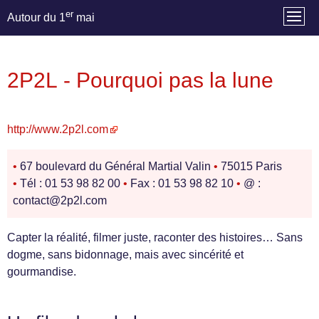
er
Autour du 1
mai
2P2L - Pourquoi pas la lune
http://www.2p2l.com
•
67 boulevard du Général Martial Valin
•
75015 Paris
•
Tél : 01 53 98 82 00
•
Fax : 01 53 98 82 10
•
@ :
contact@2p2l.com
Capter la réalité, filmer juste, raconter des histoires… Sans
dogme, sans bidonnage, mais avec sincérité et
gourmandise.