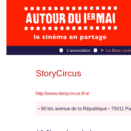
L’association
La Base ciné
StoryCircus
http://www.storycircus.fr/
•
90 bis avenue de la République
•
75011 Pa