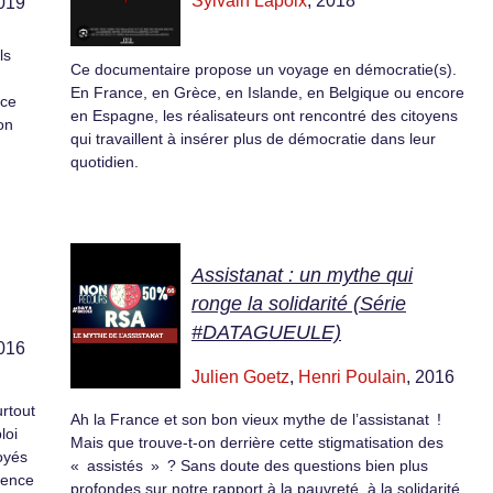
Sylvain Lapoix
, 2018
2019
ls
Ce documentaire propose un voyage en démocratie(s).
En France, en Grèce, en Islande, en Belgique ou encore
 ce
en Espagne, les réalisateurs ont rencontré des citoyens
on
qui travaillent à insérer plus de démocratie dans leur
quotidien.
Assistanat : un mythe qui
ronge la solidarité (Série
#DATAGUEULE)
2016
Julien Goetz
,
Henri Poulain
, 2016
rtout
Ah la France et son bon vieux mythe de l’assistanat !
loi
Mais que trouve-t-on derrière cette stigmatisation des
oyés
« assistés » ? Sans doute des questions bien plus
igence
profondes sur notre rapport à la pauvreté, à la solidarité