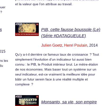
et la valeur que l’on attribue au travail.
buer
 ?
es
PIB, cette fausse boussole (Le)
(Série #DATAGUEULE)
Julien Goetz
,
Henri Poulain
, 2014
2015
Qu’y a-t-il derrière ce fameux taux de croissance ? Tout
simplement l’évolution d’un indicateur lui aussi bien
ns les
connu : le PIB, le Produit intérieur brut. Le mètre-étalon
 du
de nos économies. Mais baser tout un système sur un
seul indicateur, est-ce vraiment la meilleure idée pour
bâtir un futur serein face à une réalité multiple et
complexe ?
Monsanto, sa vie, son empire