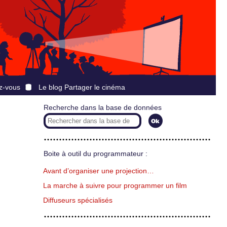
z-vous
Le blog Partager le cinéma
Recherche dans la base de données
Boite à outil du programmateur :
Avant d’organiser une projection…
La marche à suivre pour programmer un film
Diffuseurs spécialisés