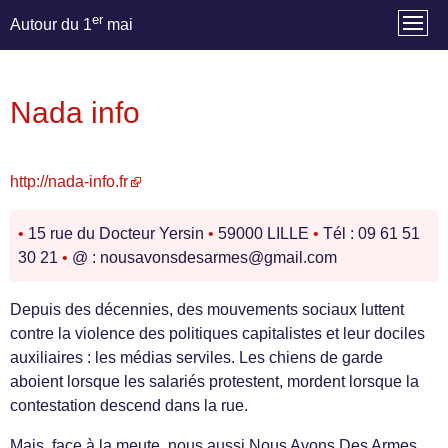
er
Autour du 1
mai
Nada info
http://nada-info.fr
•
15 rue du Docteur Yersin
•
59000 LILLE
•
Tél : 09 61 51
30 21
•
@ : nousavonsdesarmes@gmail.com
Depuis des décennies, des mouvements sociaux luttent
contre la violence des politiques capitalistes et leur dociles
auxiliaires : les médias serviles. Les chiens de garde
aboient lorsque les salariés protestent, mordent lorsque la
contestation descend dans la rue.
Mais, face à la meute, nous aussi Nous Avons Des Armes.