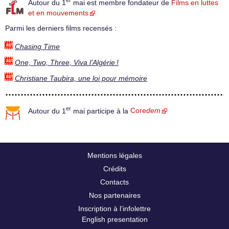
er
Autour du 1
mai est membre fondateur de
Films en luttes
et en mouvements
Parmi les derniers films recensés :
Chasing Time
One, Two, Three, Viva l’Algérie !
Christiane Taubira, une loi pour mémoire
er
Autour du 1
mai participe à la
Core
dem
Mentions légales
Crédits
Contacts
Nos partenaires
Inscription à l’infolettre
English presentation