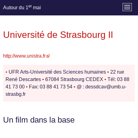
er
Autour du 1
mai
Université de Strasbourg II
http://www.unistra.fr
•
UFR Arts-Université des Sciences humaines
•
22 rue
René Descartes
•
67084 Strasbourg CEDEX
•
Tél: 03 88
41 73 00
•
Fax: 03 88 41 73 54
•
@ : dessdcav@umb.u-
strasbg.fr
Un film dans la base