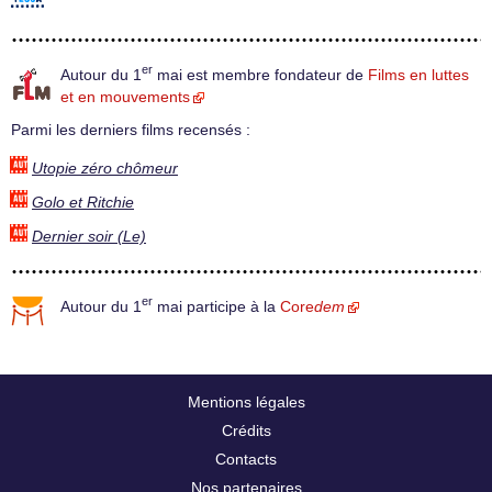
er
Autour du 1
mai est membre fondateur de
Films en luttes
et en mouvements
Parmi les derniers films recensés :
Utopie zéro chômeur
Golo et Ritchie
Dernier soir (Le)
er
Autour du 1
mai participe à la
Core
dem
Mentions légales
Crédits
Contacts
Nos partenaires