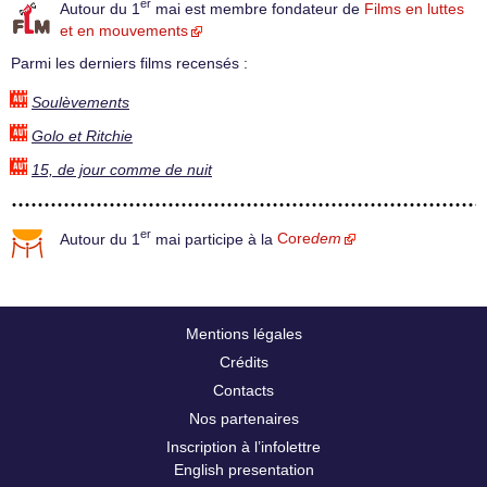
er
Autour du 1
mai est membre fondateur de
Films en luttes
et en mouvements
Parmi les derniers films recensés :
Soulèvements
Golo et Ritchie
15, de jour comme de nuit
er
Autour du 1
mai participe à la
Core
dem
Mentions légales
Crédits
Contacts
Nos partenaires
Inscription à l’infolettre
English presentation