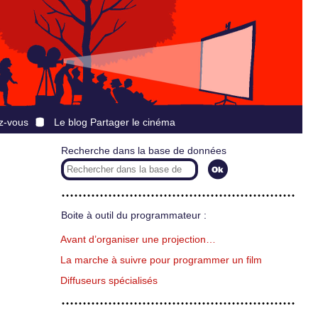
z-vous
Le blog Partager le cinéma
Recherche dans la base de données
Boite à outil du programmateur :
Avant d’organiser une projection…
La marche à suivre pour programmer un film
Diffuseurs spécialisés