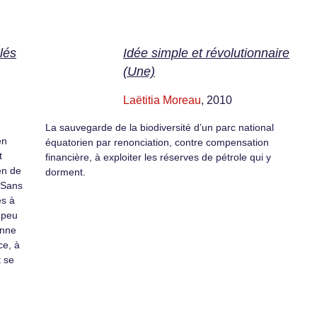
lés
Idée simple et révolutionnaire
(Une)
Laëtitia Moreau
, 2010
La sauvegarde de la biodiversité d’un parc national
en
équatorien par renonciation, contre compensation
t
financière, à exploiter les réserves de pétrole qui y
en de
dorment.
. Sans
és à
 peu
onne
ce, à
t se