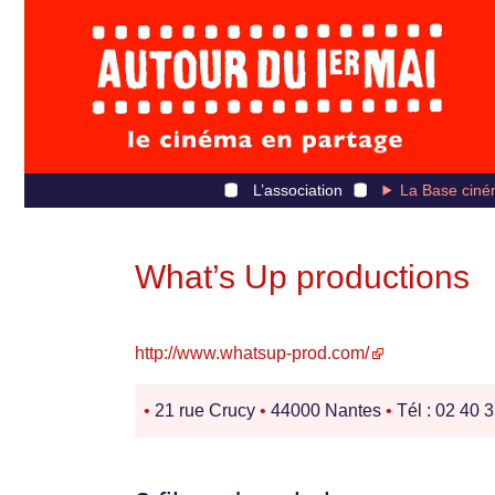
L’association
La Base ciné
What’s Up productions
http://www.whatsup-prod.com/
•
21 rue Crucy
•
44000 Nantes
•
Tél : 02 40 