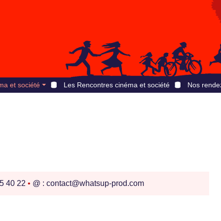
ma et société
Les Rencontres cinéma et société
Nos rende
35 40 22
•
@ : contact@whatsup-prod.com