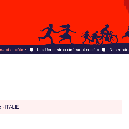
ma et société
Les Rencontres cinéma et société
Nos rende
e
•
ITALIE