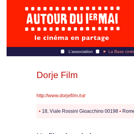
L’association
La Base ciné
Dorje Film
http://www.dorjefilm.it
•
18, Viale Rossini Gioacchino 00198
•
Rom