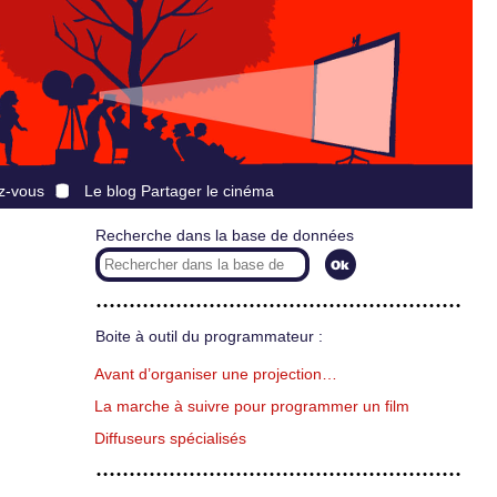
z-vous
Le blog Partager le cinéma
Recherche dans la base de données
Boite à outil du programmateur :
Avant d’organiser une projection…
La marche à suivre pour programmer un film
Diffuseurs spécialisés