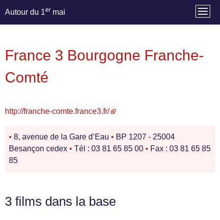
er
Autour du 1
mai
France 3 Bourgogne Franche-
Comté
http://franche-comte.france3.fr/
•
8, avenue de la Gare d’Eau
•
BP 1207 - 25004
Besançon cedex
•
Tél : 03 81 65 85 00
•
Fax : 03 81 65 85
85
3 films dans la base