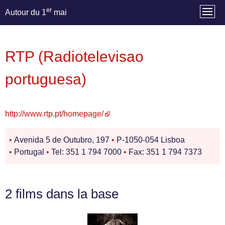
er
Autour du 1
mai
RTP (Radiotelevisao
portuguesa)
http://www.rtp.pt/homepage/
•
Avenida 5 de Outubro, 197
•
P-1050-054 Lisboa
•
Portugal
•
Tel: 351 1 794 7000
•
Fax: 351 1 794 7373
2 films dans la base