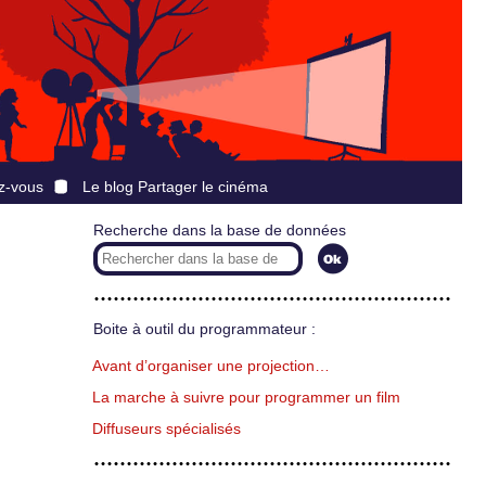
z-vous
Le blog Partager le cinéma
Recherche dans la base de données
Boite à outil du programmateur :
Avant d’organiser une projection…
La marche à suivre pour programmer un film
Diffuseurs spécialisés