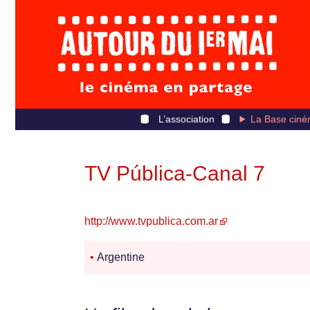
L’association
La Base ciné
TV Pública-Canal 7
http://www.tvpublica.com.ar
•
Argentine