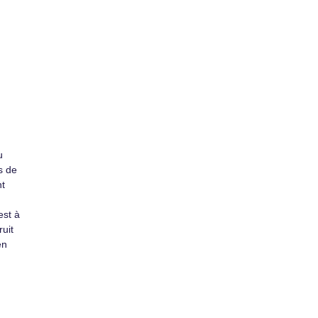
u
s de
nt
est à
ruit
en