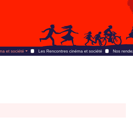
ma et société
Les Rencontres cinéma et société
Nos rende