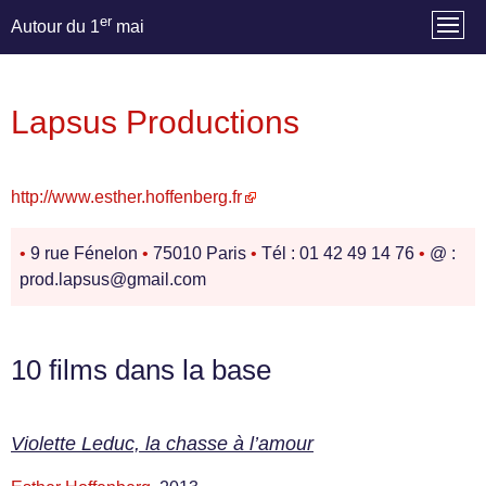
er
Autour du 1
mai
Lapsus Productions
http://www.esther.hoffenberg.fr
•
9 rue Fénelon
•
75010 Paris
•
Tél : 01 42 49 14 76
•
@ :
prod.lapsus@gmail.com
10 films dans la base
Violette Leduc, la chasse à l’amour