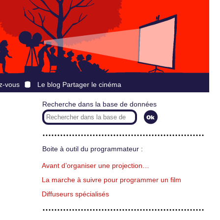
z-vous
Le blog Partager le cinéma
Recherche dans la base de données
Boite à outil du programmateur :
Avant d’organiser une projection…
La marche à suivre pour programmer un film
Diffuseurs spécialisés