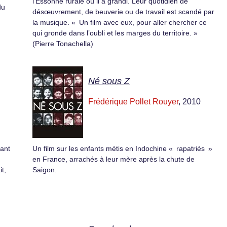
l’Essonne rurale où il a grandi. Leur quotidien de
du
désœuvrement, de beuverie ou de travail est scandé par
la musique. « Un film avec eux, pour aller chercher ce
qui gronde dans l’oubli et les marges du territoire. »
(Pierre Tonachella)
Né sous Z
Frédérique Pollet Rouyer
, 2010
uant
Un film sur les enfants métis en Indochine « rapatriés »
en France, arrachés à leur mère après la chute de
it,
Saigon.