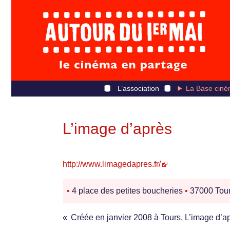
L’association
La Base ciné
L’image d’après
http://www.limagedapres.fr/
•
4 place des petites boucheries
•
37000 Tou
« Créée en janvier 2008 à Tours, L’image d’ap