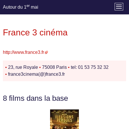
er
Autour du 1
mai
France 3 cinéma
http://www.france3.fr
•
23, rue Royale
•
75008 Paris
•
tel: 01 53 75 32 32
•
france3cinema(@)france3.fr
8 films dans la base