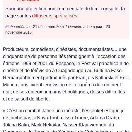
Pour une projection non commerciale du film, consulter la
page sur les
diffuseurs spécialisés
Fiche créée le :
21 décembre 2007 /
Dernière mise à jour :
23
novembre 2016
Producteurs, comédiens, cinéastes, documentaristes… une
cinquantaine de personnalités témoignent à l’occasion des
éditions 1999 et 2001 du Fespaco, le Festival panafricain de
cinéma et de télévision à Ouagadougou au Burkina Faso.
Remarquablement portraiturés par François Kotlarski et Eric
Münch, tous livrent leur vision de ce cinéma du continent
noir, de ses enjeux humains et politiques, de ses difficultés
et de sa soif de liberté.
« C’est un combat, lance un cinéaste, l’essentiel est que je
ne tombe pas. » Kaya Touba, Issa Traore, Adama Drabo,
Totcha Balin, Mark Nekaïtar, Nasser Ktari viennent du
Cameroun, de Tunisie, du Sénégal, de Côte d’Ivoire… ou de