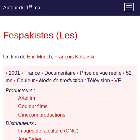
er
Autour du 1
mai
Fespakistes (Les)
Un film de
Eric Münch
,
François Kotlarski
•
2001
•
France
•
Documentaire
•
Prise de vue réelle
•
52
mn
•
Couleur
•
Mode de production :
Télévision
•
VF
Producteurs :
Artefilm
Couleur films
Cinecom productions
Distributeurs :
Images de la culture (CNC)
Arte Sales