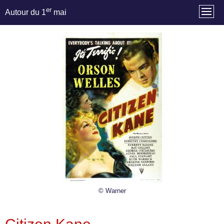
er
Autour du 1
mai
© Warner