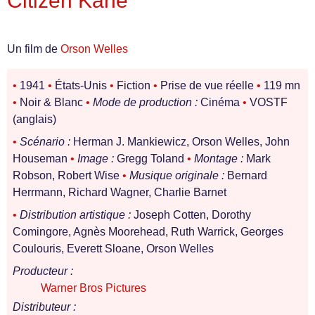
Citizen Kane
Un film de
Orson Welles
•
1941
•
États-Unis
•
Fiction
•
Prise de vue réelle
•
119 mn
•
Noir & Blanc
•
Mode de production :
Cinéma
•
VOSTF
(anglais)
•
Scénario :
Herman J. Mankiewicz, Orson Welles, John
Houseman
•
Image :
Gregg Toland
•
Montage :
Mark
Robson, Robert Wise
•
Musique originale :
Bernard
Herrmann, Richard Wagner, Charlie Barnet
•
Distribution artistique :
Joseph Cotten, Dorothy
Comingore, Agnès Moorehead, Ruth Warrick, Georges
Coulouris, Everett Sloane, Orson Welles
Producteur :
Warner Bros Pictures
Distributeur :