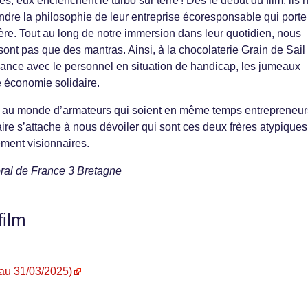
s, eux enclenchent le turbo sur terre ! Dès le début du film, ils 
dre la philosophie de leur entreprise écoresponsable qui porte
père. Tout au long de notre immersion dans leur quotidien, nous
sont pas que des mantras. Ainsi, à la chocolaterie Grain de Sail
sance avec le personnel en situation de handicap, les jumeaux
 économie solidaire.
es au monde d’armateurs qui soient en même temps entrepreneur
ire s’attache à nous dévoiler qui sont ces deux frères atypiques
ément visionnaires.
ral de France 3 Bretagne
film
u’au 31/03/2025)