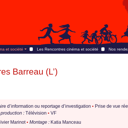
ma et société
Les Rencontres cinéma et société
Nos rende
es Barreau (L’)
e d’information ou reportage d’investigation
•
Prise de vue rée
production :
Télévision
•
VF
ivier Marinot
•
Montage :
Katia Manceau