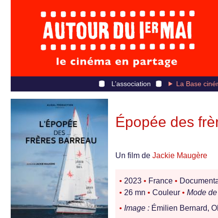
L’association
La Base ciné
Épopée des frèr
Un film de
Jackie Maugère
•
2023
•
France
•
Documentair
•
26 mn
•
Couleur
•
Mode de 
•
Image :
Émilien Bernard, Ol