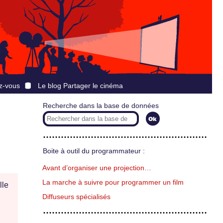
z-vous
Le blog Partager le cinéma
Recherche dans la base de données
Boite à outil du programmateur :
Avant d’organiser une projection…
La marche à suivre pour programmer un film
lle
Diffuseurs spécialisés