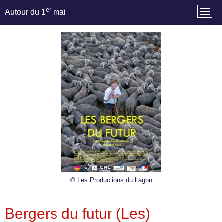
er
Autour du 1
mai
© Les Productions du Lagon
Bergers du futur (Les)