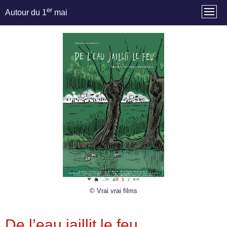
er
Autour du 1
mai
© Vrai vrai films
De l’eau jaillit le feu