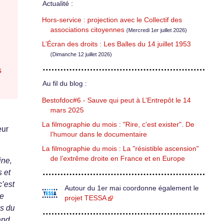
Actualité :
Hors-service : projection avec le Collectif des
associations citoyennes
(Mercredi 1er juillet 2026)
L’Écran des droits : Les Balles du 14 juillet 1953
(Dimanche 12 juillet 2026)
s
Au fil du blog :
Bestofdoc#6 - Sauve qui peut à L’Entrepôt le 14
mars 2025
La filmographie du mois : "Rire, c’est exister". De
eur
l’humour dans le documentaire
La filmographie du mois : La "résistible ascension"
de l’extrême droite en France et en Europe
ine,
 et
c’est
Autour du 1er mai coordonne également le
ue
projet TESSA
es du
and