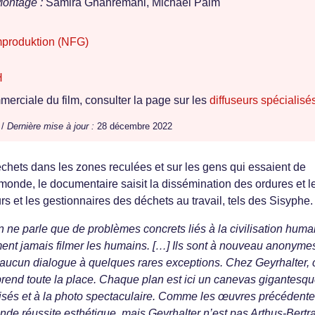
ontage :
Samira Ghahremani, Michael Palm
mproduktion (NFG)
H
erciale du film, consulter la page sur les
diffuseurs spécialisé
 /
Dernière mise à jour :
28 décembre 2022
déchets dans les zones reculées et sur les gens qui essaient de
u monde, le documentaire saisit la dissémination des ordures et l
s et les gestionnaires des déchets au travail, tels des Sisyphe.
n ne parle que de problèmes concrets liés à la civilisation huma
ent jamais filmer les humains. […] Ils sont à nouveau anonymes
, aucun dialogue à quelques rares exceptions. Chez Geyrhalter, 
i prend toute la place. Chaque plan est ici un canevas gigantesq
risés et à la photo spectaculaire. Comme les œuvres précédent
nde réussite esthétique, mais Geyrhalter n’est pas Arthus-Bertr