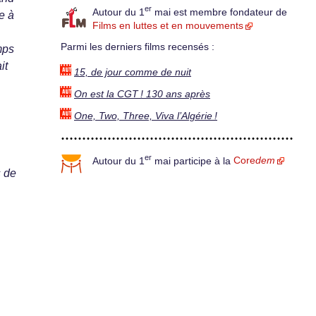
er
Autour du 1
mai est membre fondateur de
e à
Films en luttes et en mouvements
Parmi les derniers films recensés :
mps
it
15, de jour comme de nuit
On est la CGT ! 130 ans après
One, Two, Three, Viva l’Algérie !
er
Autour du 1
mai participe à la
Core
dem
s de