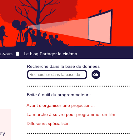
z-vous
Le blog Partager le cinéma
Recherche dans la base de données
Boite à outil du programmateur :
Avant d’organiser une projection…
La marche à suivre pour programmer un film
Diffuseurs spécialisés
ey