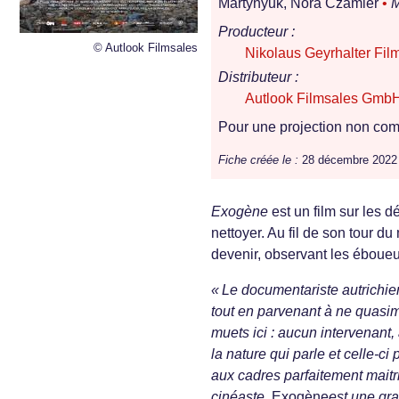
Martynyuk, Nora Czamler
•
M
Producteur :
© Autlook Filmsales
Nikolaus Geyrhalter Fil
Distributeur :
Autlook Filmsales Gmb
Pour une projection non comm
Fiche créée le :
28 décembre 2022
Exogène
est un film sur les 
nettoyer. Au fil de son tour d
devenir, observant les éboueur
« Le documentariste autrichie
tout en parvenant à ne quasim
muets ici : aucun intervenant
la nature qui parle et celle-c
aux cadres parfaitement mait
cinéaste,
Exogène
est une gra