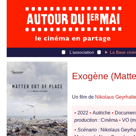
L’association
La Base ciné
Exogène (Matter
Un film de
Nikolaus Geyrhalte
•
2022
•
Autriche
•
Document
production :
Cinéma
•
VO (m
•
Scénario :
Nikolaus Geyrha