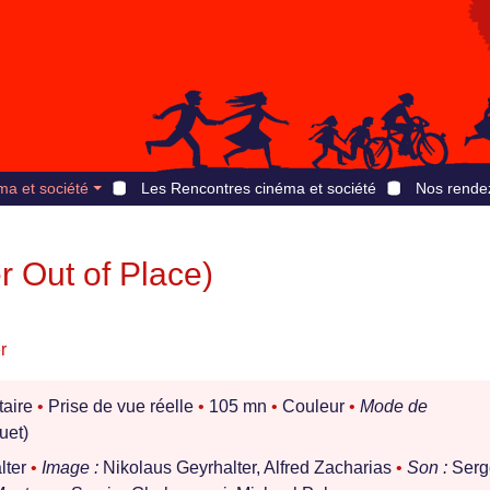
ma et société
Les Rencontres cinéma et société
Nos rende
 Out of Place)
r
aire
•
Prise de vue réelle
•
105 mn
•
Couleur
•
Mode de
uet)
lter
•
Image :
Nikolaus Geyrhalter, Alfred Zacharias
•
Son :
Serg