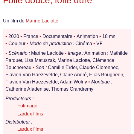
Folie douce, folie dure
Un film de
Marine Laclotte
•
2020
•
France
•
Documentaire
•
Animation
•
18 mn
•
Couleur
•
Mode de production :
Cinéma
•
VF
•
Scénario :
Marine Laclotte
•
Image :
Animation : Mathilde
Parquet, Lisa Matuszak, Marine Laclotte, Clémence
Bouchereau
•
Son :
Camille Erder, Claude Clorennec,
Flavien Van Haezevelde, Claire André, Elias Boughedir,
Flavien Van Haezevelde, Adam Wolny
•
Montage :
Catherine Aladenise, Thomas Grandremy
Producteurs :
Folimage
Lardux films
Distributeur :
Lardux films