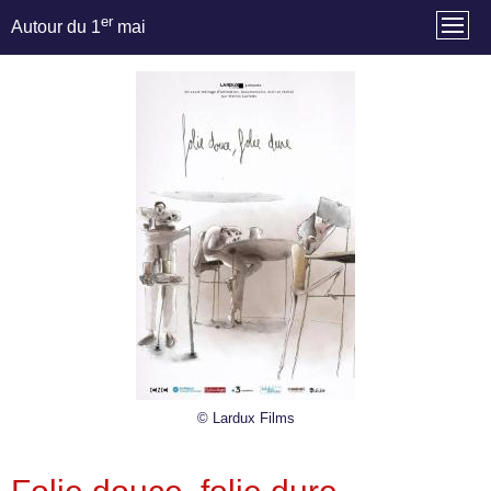
er
Autour du 1
mai
© Lardux Films