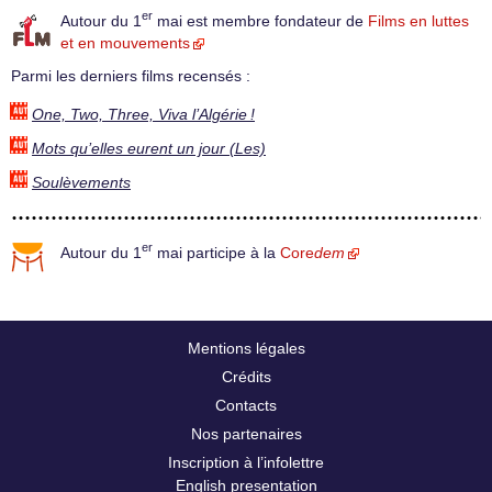
er
Autour du 1
mai est membre fondateur de
Films en luttes
et en mouvements
Parmi les derniers films recensés :
One, Two, Three, Viva l’Algérie !
Mots qu’elles eurent un jour (Les)
Soulèvements
er
Autour du 1
mai participe à la
Core
dem
Mentions légales
Crédits
Contacts
Nos partenaires
Inscription à l’infolettre
English presentation