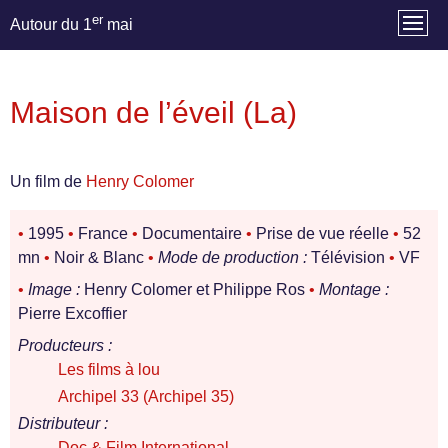
er
Autour du 1
mai
Maison de l’éveil (La)
Un film de
Henry Colomer
•
1995
•
France
•
Documentaire
•
Prise de vue réelle
•
52
mn
•
Noir & Blanc
•
Mode de production :
Télévision
•
VF
•
Image :
Henry Colomer et Philippe Ros
•
Montage :
Pierre Excoffier
Producteurs :
Les films à lou
Archipel 33 (Archipel 35)
Distributeur :
Doc & Film International