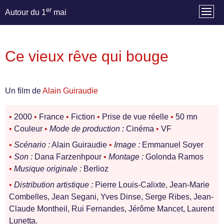
er
Autour du 1
mai
Ce vieux rêve qui bouge
Un film de
Alain Guiraudie
•
2000
•
France
•
Fiction
•
Prise de vue réelle
•
50 mn
•
Couleur
•
Mode de production :
Cinéma
•
VF
•
Scénario :
Alain Guiraudie
•
Image :
Emmanuel Soyer
•
Son :
Dana Farzenhpour
•
Montage :
Golonda Ramos
•
Musique originale :
Berlioz
•
Distribution artistique :
Pierre Louis-Calixte, Jean-Marie
Combelles, Jean Segani, Yves Dinse, Serge Ribes, Jean-
Claude Montheil, Rui Fernandes, Jérôme Mancet, Laurent
Lunetta.