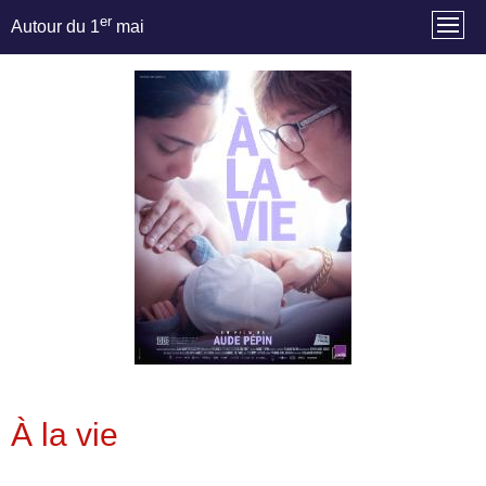
er
Autour du 1
mai
À la vie