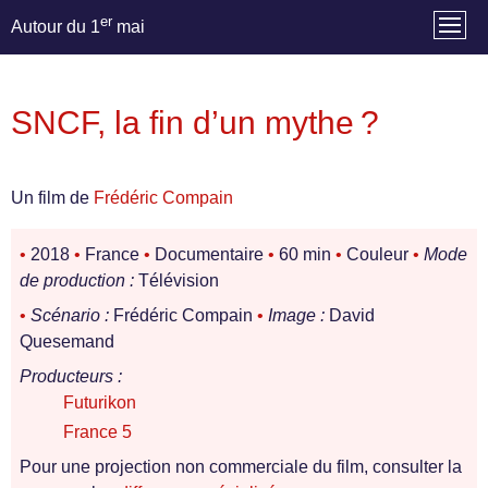
er
Autour du 1
mai
SNCF, la fin d’un mythe ?
Un film de
Frédéric Compain
•
2018
•
France
•
Documentaire
•
60 min
•
Couleur
•
Mode
de production :
Télévision
•
Scénario :
Frédéric Compain
•
Image :
David
Quesemand
Producteurs :
Futurikon
France 5
Pour une projection non commerciale du film, consulter la