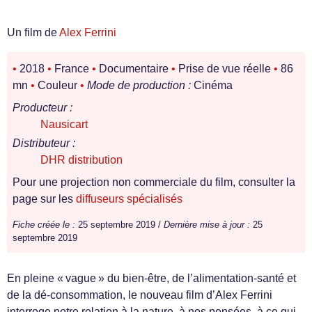
Un film de
Alex Ferrini
•
2018
•
France
•
Documentaire
•
Prise de vue réelle
•
86
mn
•
Couleur
•
Mode de production :
Cinéma
Producteur :
Nausicart
Distributeur :
DHR distribution
Pour une projection non commerciale du film, consulter la
page sur les
diffuseurs spécialisés
Fiche créée le :
25 septembre 2019 /
Dernière mise à jour :
25
septembre 2019
En pleine « vague » du bien-être, de l’alimentation-santé et
de la dé-consommation, le nouveau film d’Alex Ferrini
interroge notre relation à la nature, à nos pensées, à ce qui