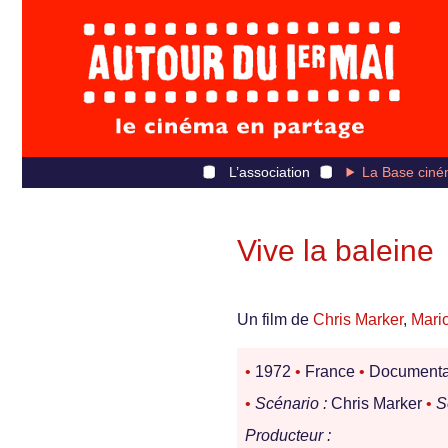
L’association
La Base ciné
Vive la baleine
Un film de
Chris Marker
,
Mari
•
1972
•
France
•
Documenta
•
Scénario :
Chris Marker
•
S
Producteur :