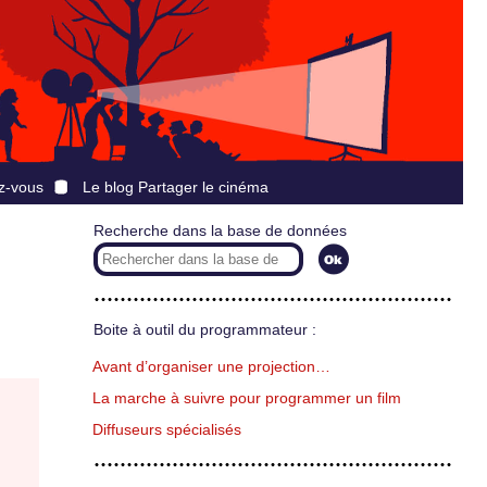
z-vous
Le blog Partager le cinéma
Recherche dans la base de données
Boite à outil du programmateur :
Avant d’organiser une projection…
La marche à suivre pour programmer un film
Diffuseurs spécialisés