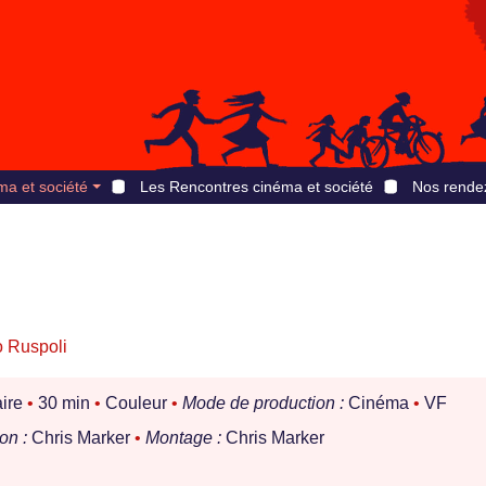
ma et société
Les Rencontres cinéma et société
Nos rende
o Ruspoli
ire
•
30 min
•
Couleur
•
Mode de production :
Cinéma
•
VF
on :
Chris Marker
•
Montage :
Chris Marker