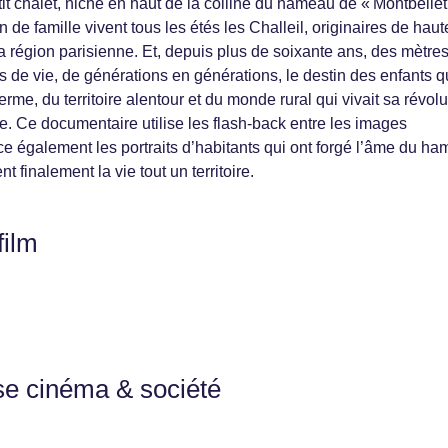
it chalet, niché en haut de la colline du hameau de « Montbellet
n de famille vivent tous les étés les Challeil, originaires de haut
a région parisienne. Et, depuis plus de soixante ans, des mètre
s de vie, de générations en générations, le destin des enfants q
erme, du territoire alentour et du monde rural qui vivait sa révolu
 Ce documentaire utilise les flash-back entre les images
race également les portraits d’habitants qui ont forgé l’âme du h
t finalement la vie tout un territoire.
film
se cinéma & société