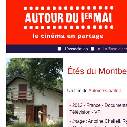
L’association
La Base ciné
Étés du Montbel
Un film de
Antoine Challeil
•
2012
•
France
•
Documenta
Télévision
•
VF
•
Image :
Antoine Challeil, 