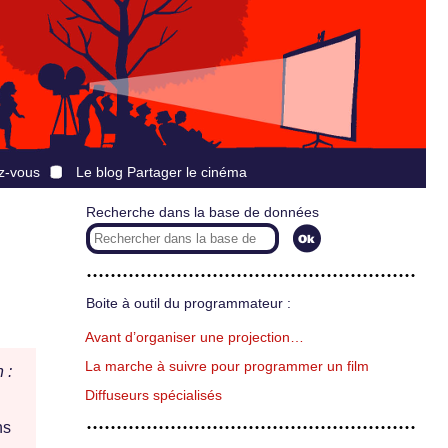
z-vous
Le blog Partager le cinéma
Recherche dans la base de données
Boite à outil du programmateur :
Avant d’organiser une projection…
La marche à suivre pour programmer un film
 :
Diffuseurs spécialisés
ns