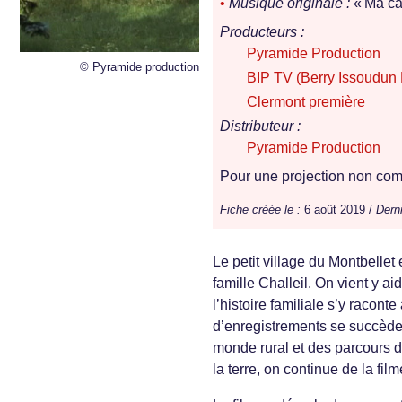
•
Musique originale :
« Ma ca
Producteurs :
Pyramide Production
© Pyramide production
BIP TV (Berry Issoudun 
Clermont première
Distributeur :
Pyramide Production
Pour une projection non comm
Fiche créée le :
6 août 2019 /
Derni
Le petit village du Montbelle
famille Challeil. On vient y a
l’histoire familiale s’y racon
d’enregistrements se succèden
monde rural et des parcours de
la terre, on continue de la film