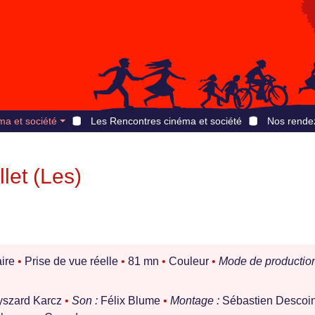
ma et société
Les Rencontres cinéma et société
Nos rende
let (Les)
ire
•
Prise de vue réelle
•
81 mn
•
Couleur
•
Mode de production
Ryszard Karcz
•
Son :
Félix Blume
•
Montage :
Sébastien Descoi