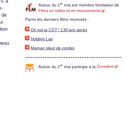
 », à
er
Autour du 1
mai est membre fondateur de
e-
Films en luttes et en mouvements
s de
Parmi les derniers films recensés :
ui
tion
On est la CGT ! 130 ans après
Holding Liat
ameau.
Maman pleut de cordes
er
Autour du 1
mai participe à la
Core
dem