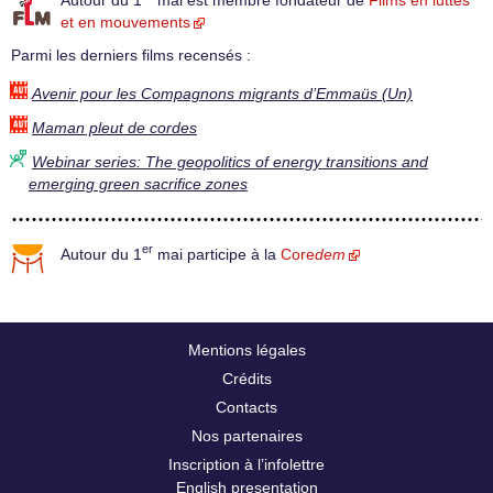
Autour du 1
mai est membre fondateur de
Films en luttes
et en mouvements
Parmi les derniers films recensés :
Avenir pour les Compagnons migrants d’Emmaüs (Un)
Maman pleut de cordes
Webinar series: The geopolitics of energy transitions and
emerging green sacrifice zones
er
Autour du 1
mai participe à la
Core
dem
Mentions légales
Crédits
Contacts
Nos partenaires
Inscription à l’infolettre
English presentation