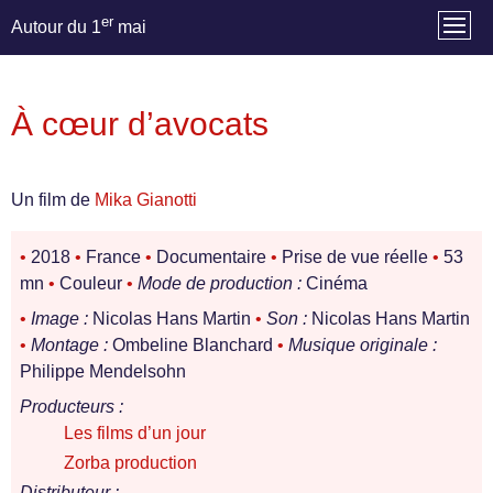
er
Autour du 1
mai
À cœur d’avocats
Un film de
Mika Gianotti
•
2018
•
France
•
Documentaire
•
Prise de vue réelle
•
53
mn
•
Couleur
•
Mode de production :
Cinéma
•
Image :
Nicolas Hans Martin
•
Son :
Nicolas Hans Martin
•
Montage :
Ombeline Blanchard
•
Musique originale :
Philippe Mendelsohn
Producteurs :
Les films d’un jour
Zorba production
Distributeur :