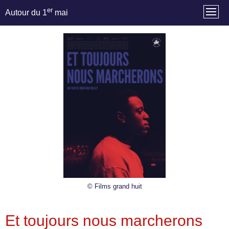
er
Autour du 1
mai
© Films grand huit
Et toujours nous marcherons