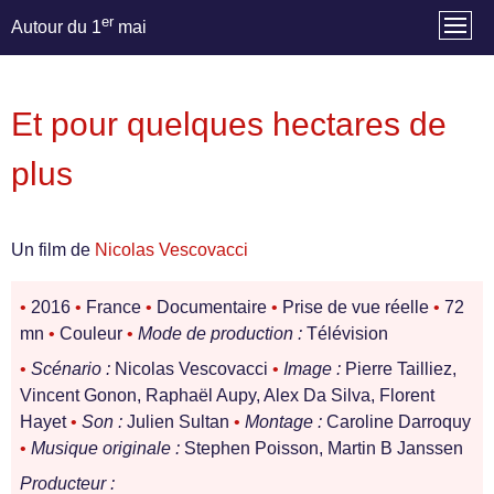
er
Autour du 1
mai
Et pour quelques hectares de
plus
Un film de
Nicolas Vescovacci
•
2016
•
France
•
Documentaire
•
Prise de vue réelle
•
72
mn
•
Couleur
•
Mode de production :
Télévision
•
Scénario :
Nicolas Vescovacci
•
Image :
Pierre Tailliez,
Vincent Gonon, Raphaël Aupy, Alex Da Silva, Florent
Hayet
•
Son :
Julien Sultan
•
Montage :
Caroline Darroquy
•
Musique originale :
Stephen Poisson, Martin B Janssen
Producteur :