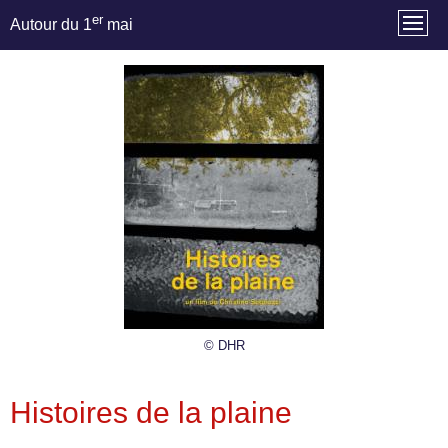
er
Autour du 1
mai
© DHR
Histoires de la plaine