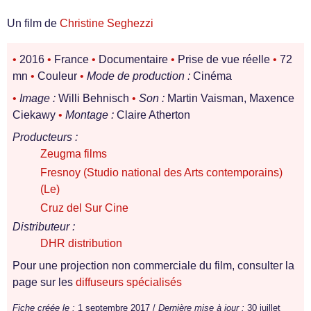
Un film de
Christine Seghezzi
•
2016
•
France
•
Documentaire
•
Prise de vue réelle
•
72
mn
•
Couleur
•
Mode de production :
Cinéma
•
Image :
Willi Behnisch
•
Son :
Martin Vaisman, Maxence
Ciekawy
•
Montage :
Claire Atherton
Producteurs :
Zeugma films
Fresnoy (Studio national des Arts contemporains)
(Le)
Cruz del Sur Cine
Distributeur :
DHR distribution
Pour une projection non commerciale du film, consulter la
page sur les
diffuseurs spécialisés
Fiche créée le :
1 septembre 2017 /
Dernière mise à jour :
30 juillet