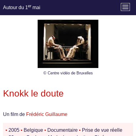
er
Autour du 1
mai
© Centre vidéo de Bruxelles
Knokk le doute
Un film de
Frédéric Guillaume
•
2005
•
Belgique
•
Documentaire
•
Prise de vue réelle