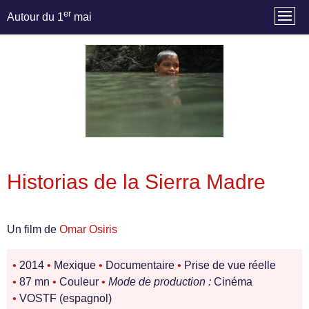
er
Autour du 1
mai
Historias de la Sierra Madre
Un film de
Omar Osiris
•
2014
•
Mexique
•
Documentaire
•
Prise de vue réelle
•
87 mn
•
Couleur
•
Mode de production :
Cinéma
•
VOSTF (espagnol)