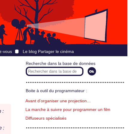
z-vous
Le blog Partager le cinéma
Recherche dans la base de données
Boite à outil du programmateur :
Avant d’organiser une projection…
La marche à suivre pour programmer un film
 :
Diffuseurs spécialisés
 :