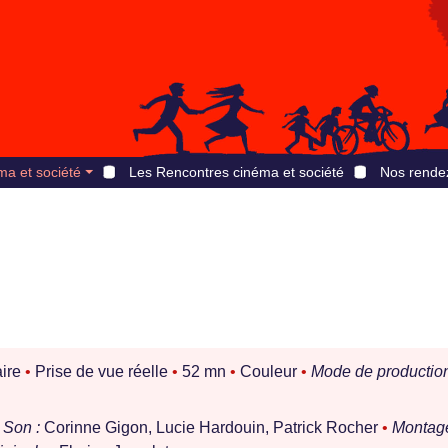
ma et société
Les Rencontres cinéma et société
Nos rende
ire
•
Prise de vue réelle
•
52 mn
•
Couleur
•
Mode de production
Son :
Corinne Gigon, Lucie Hardouin, Patrick Rocher
•
Montage