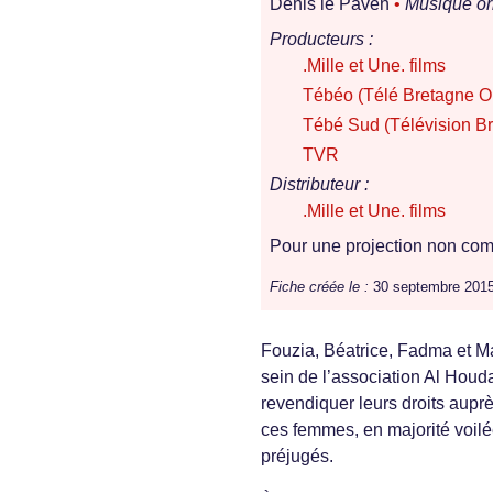
Denis le Paven
•
Musique ori
Producteurs :
.Mille et Une. films
Tébéo (Télé Bretagne O
Tébé Sud (Télévision B
TVR
Distributeur :
.Mille et Une. films
Pour une projection non comm
Fiche créée le :
30 septembre 201
Fouzia, Béatrice, Fadma et Ma
sein de l’association Al Houda
revendiquer leurs droits aup
ces femmes, en majorité voilé
préjugés.