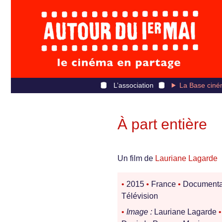
L’association
La Base ciné
À part entière
Un film de
Lauriane Lagarde
•
2015
•
France
•
Documenta
Télévision
•
Image :
Lauriane Lagarde
•