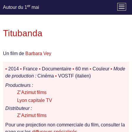
er
Autour du 1
mai
Titubanda
Un film de
Barbara Vey
•
2014
•
France
•
Documentaire
•
60 mn
•
Couleur
•
Mode
de production :
Cinéma
•
VOSTF (italien)
Producteurs :
Z’Azimut films
Lyon capitale TV
Distributeur :
Z’Azimut films
Pour une projection non commerciale du film, consulter la
page sur les
diffuseurs spécialisés