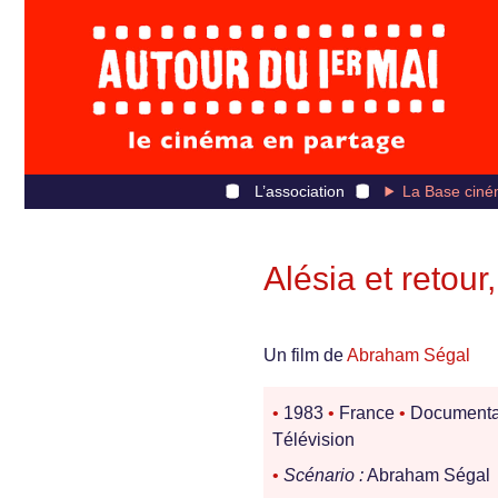
L’association
La Base ciné
Alésia et retou
Un film de
Abraham Ségal
•
1983
•
France
•
Documenta
Télévision
•
Scénario :
Abraham Ségal