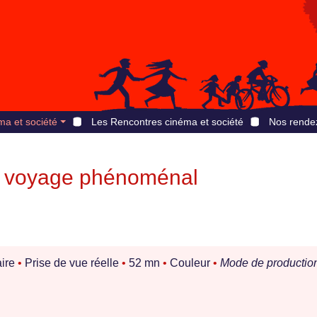
ma et société
Les Rencontres cinéma et société
Nos rende
r, voyage phénoménal
ire
•
Prise de vue réelle
•
52 mn
•
Couleur
•
Mode de production