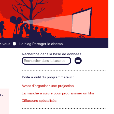
z-vous
Le blog Partager le cinéma
Recherche dans la base de données
Boite à outil du programmateur :
Avant d’organiser une projection…
La marche à suivre pour programmer un film
 :
Diffuseurs spécialisés