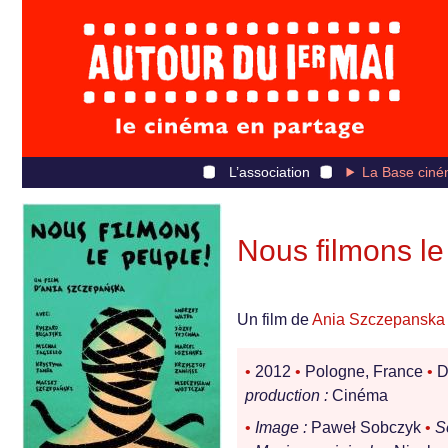
L’association
La Base ciné
Nous filmons le
Un film de
Ania Szczepanska
•
2012
•
Pologne, France
•
D
production :
Cinéma
•
Image :
Paweł Sobczyk
•
S