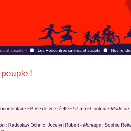
ma et société
Les Rencontres cinéma et société
Nos rende
 peuple !
ocumentaire
•
Prise de vue réelle
•
57 mn
•
Couleur
•
Mode de
on :
Radosław Ochnio, Jocelyn Robert
•
Montage :
Sophie Reit