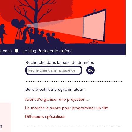
z-vous
Le blog Partager le cinéma
Recherche dans la base de données
Boite à outil du programmateur :
Avant d’organiser une projection…
La marche à suivre pour programmer un film
Diffuseurs spécialisés
er