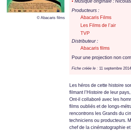
•
Musique originale :
Nicola
Producteurs :
Abacaris Films
© Abacaris films
Les Films de l’air
TVP
Distributeur :
Abacaris films
Pour une projection non comm
Fiche créée le :
11 septembre 2014
Les héros de cette histoire so
filmant l’Histoire de leur pay
Ont-il collaboré avec les homme
films oubliés et de longs-mét
rencontrons les Grands du ciné
techniciens ou producteurs. Mai
chef de la cinématographie et 