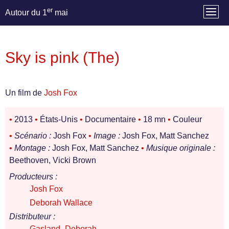
er
Autour du 1
mai
Sky is pink (The)
Un film de
Josh Fox
•
2013
•
États-Unis
•
Documentaire
•
18 mn
•
Couleur
•
Scénario :
Josh Fox
•
Image :
Josh Fox, Matt Sanchez
•
Montage :
Josh Fox, Matt Sanchez
•
Musique originale :
Beethoven, Vicki Brown
Producteurs :
Josh Fox
Deborah Wallace
Distributeur :
Gasland- Deborah