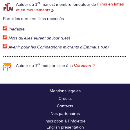
er
Autour du 1
mai est membre fondateur de
Films en luttes
et en mouvements
Parmi les derniers films recensés :
Inadapté
Mots qu’elles eurent un jour (Les)
Avenir pour les Compagnons migrants d’Emmaüs (Un)
er
Autour du 1
mai participe à la
Core
dem
Mentions légales
Crédits
Contacts
Nos partenaires
Inscription à l’infolettre
English presentation