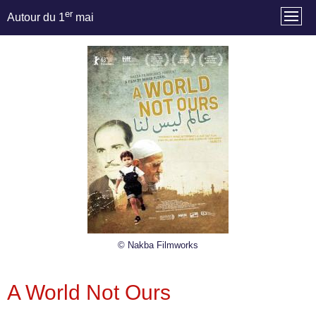
er
Autour du 1
mai
© Nakba Filmworks
A World Not Ours