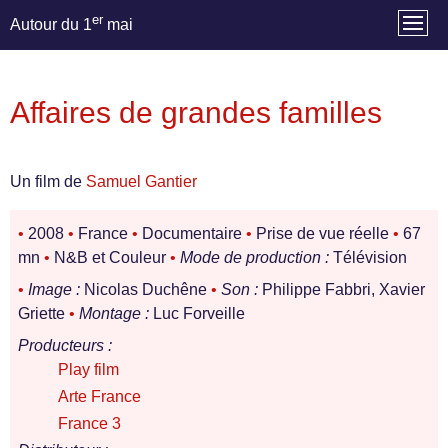
er
Autour du 1
mai
Affaires de grandes familles
Un film de
Samuel Gantier
•
2008
•
France
•
Documentaire
•
Prise de vue réelle
•
67
mn
•
N&B et Couleur
•
Mode de production :
Télévision
•
Image :
Nicolas Duchêne
•
Son :
Philippe Fabbri, Xavier
Griette
•
Montage :
Luc Forveille
Producteurs :
Play film
Arte France
France 3