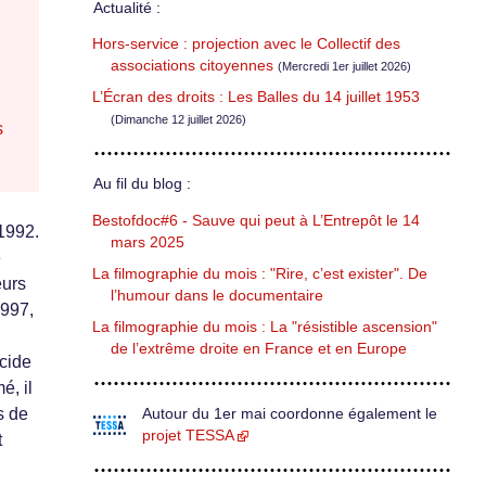
Actualité :
Hors-service : projection avec le Collectif des
associations citoyennes
(Mercredi 1er juillet 2026)
L’Écran des droits : Les Balles du 14 juillet 1953
(Dimanche 12 juillet 2026)
s
Au fil du blog :
Bestofdoc#6 - Sauve qui peut à L’Entrepôt le 14
 1992.
mars 2025
e
La filmographie du mois : "Rire, c’est exister". De
eurs
l’humour dans le documentaire
1997,
La filmographie du mois : La "résistible ascension"
de l’extrême droite en France et en Europe
écide
é, il
s de
Autour du 1er mai coordonne également le
projet TESSA
t