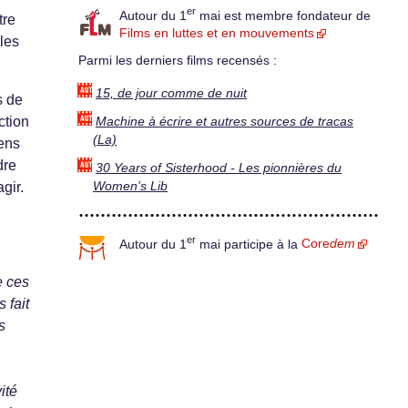
er
Autour du 1
mai est membre fondateur de
tre
Films en luttes et en mouvements
 les
Parmi les derniers films recensés :
15, de jour comme de nuit
s de
ction
Machine à écrire et autres sources de tracas
(La)
iens
dre
30 Years of Sisterhood - Les pionnières du
Women’s Lib
gir.
er
Autour du 1
mai participe à la
Core
dem
e ces
 fait
s
ité