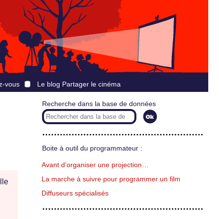
z-vous
Le blog Partager le cinéma
Recherche dans la base de données
Boite à outil du programmateur :
Avant d’organiser une projection…
La marche à suivre pour programmer un film
lle
Diffuseurs spécialisés