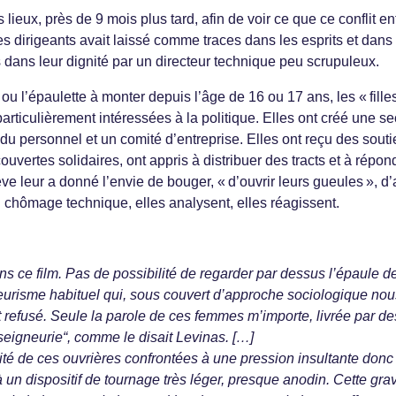
 lieux, près de 9 mois plus tard, afin de voir ce que ce conflit en
es dirigeants avait laissé comme traces dans les esprits et dans
dans leur dignité par un directeur technique peu scrupuleux.
 ou l’épaulette à monter depuis l’âge de 16 ou 17 ans, les « fille
particulièrement intéressées à la politique. Elles ont créé une se
du personnel et un comité d’entreprise. Elles ont reçu des sout
ouvertes solidaires, ont appris à distribuer des tracts et à répon
ve leur a donné l’envie de bouger, « d’ouvrir leurs gueules », d’a
chômage technique, elles analysent, elles réagissent.
ns ce film. Pas de possibilité de regarder par dessus l’épaule d
urisme habituel qui, sous couvert d’approche sociologique nous
 refusé. Seule la parole de ces femmes m’importe, livrée par de
seigneurie“, comme le disait Levinas. […]
rité de ces ouvrières confrontées à une pression insultante donc
à un dispositif de tournage très léger, presque anodin. Cette grav