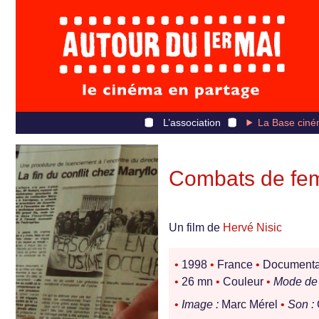
L’association
La Base ciné
Combats de f
Un film de
Hervé Nisic
•
1998
•
France
•
Documentair
•
26 mn
•
Couleur
•
Mode de 
•
Image :
Marc Mérel
•
Son :