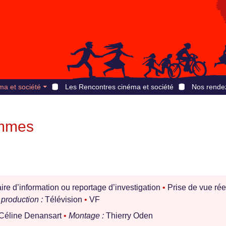
ma et société
Les Rencontres cinéma et société
Nos rende
emmes
e d’information ou reportage d’investigation
•
Prise de vue rée
production :
Télévision
•
VF
Céline Denansart
•
Montage :
Thierry Oden