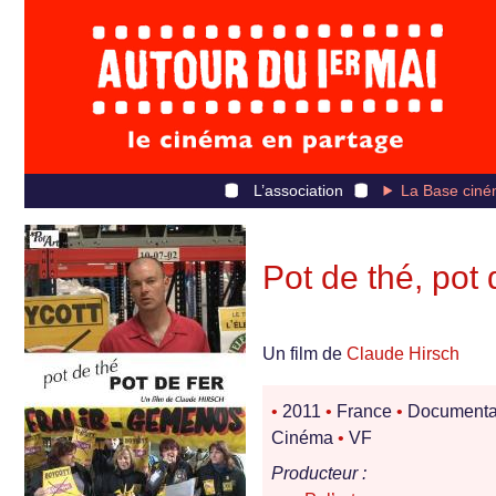
L’association
La Base ciné
Pot de thé, pot 
Un film de
Claude Hirsch
•
2011
•
France
•
Documenta
Cinéma
•
VF
Producteur :