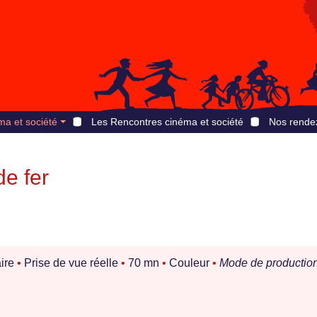
ma et société
Les Rencontres cinéma et société
Nos rende
de fer
ire
•
Prise de vue réelle
•
70 mn
•
Couleur
•
Mode de production