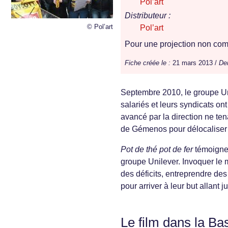
Pol’art
Distributeur :
© Pol’art
Pol’art
Pour une projection non comm
Fiche créée le :
21 mars 2013 /
Der
Septembre 2010, le groupe Un
salariés et leurs syndicats o
avancé par la direction ne ten
de Gémenos pour délocaliser 
Pot de thé pot de fer
témoigne d
groupe Unilever. Invoquer le m
des déficits, entreprendre d
pour arriver à leur but allant j
Le film dans la Ba