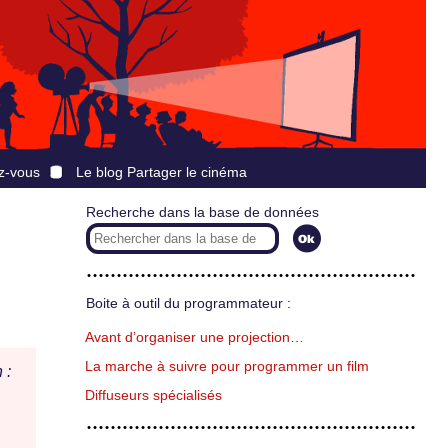
z-vous
Le blog Partager le cinéma
Recherche dans la base de données
Boite à outil du programmateur :
Avant d’organiser une projection…
La marche à suivre pour programmer un film
 :
Diffuseurs spécialisés