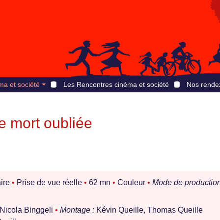
ma et société
Les Rencontres cinéma et société
Nos rende
e mort oubliée
ire
•
Prise de vue réelle
•
62 mn
•
Couleur
•
Mode de production
Nicola Binggeli
•
Montage :
Kévin Queille, Thomas Queille