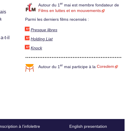
er
Autour du 1
mai est membre fondateur de
Films en luttes et en mouvements
ais
a
Parmi les derniers films recensés :
Presque libres
-t-il
Holding Liat
Knock
er
Autour du 1
mai participe à la
Core
dem
Inscription à l’infolettre
English presentation