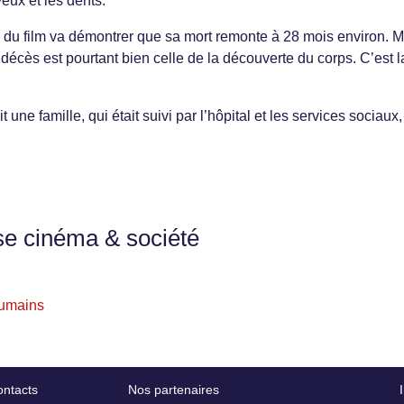
veux et les dents.
 du film va démontrer que sa mort remonte à 28 mois environ. M
e décès est pourtant bien celle de la découverte du corps. C’est l
e famille, qui était suivi par l’hôpital et les services sociaux, a
se cinéma & société
 humains
ntacts
Nos partenaires