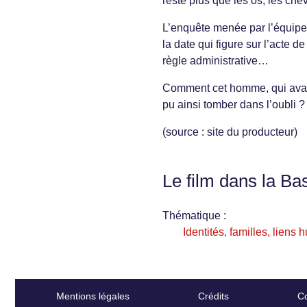
reste plus que les os, les che
L’enquête menée par l’équipe
la date qui figure sur l’acte d
règle administrative…
Comment cet homme, qui avait un
pu ainsi tomber dans l’oubli ?
(source : site du producteur)
Le film dans la Ba
Thématique :
Identités, familles, liens
Mentions légales
Crédits
Co