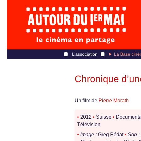
L’association
La Base ciné
Chronique d’un
Un film de
Pierre Morath
•
2012
•
Suisse
•
Documenta
Télévision
•
Image :
Greg Pédat
•
Son :