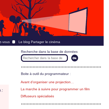
z-vous
Le blog Partager le cinéma
Recherche dans la base de données
Boite à outil du programmateur :
Avant d’organiser une projection…
La marche à suivre pour programmer un film
 :
Diffuseurs spécialisés