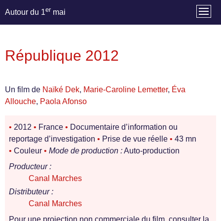
er
Autour du 1
mai
République 2012
Un film de
Naïké Dek
,
Marie-Caroline Lemetter
,
Éva
Allouche
,
Paola Afonso
•
2012
•
France
•
Documentaire d’information ou
reportage d’investigation
•
Prise de vue réelle
•
43 mn
•
Couleur
•
Mode de production :
Auto-production
Producteur :
Canal Marches
Distributeur :
Canal Marches
Pour une projection non commerciale du film, consulter la