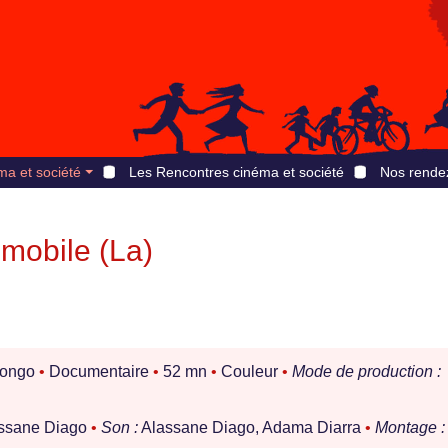
ma et société
Les Rencontres cinéma et société
Nos rende
mmobile (La)
Congo
•
Documentaire
•
52 mn
•
Couleur
•
Mode de production :
assane Diago
•
Son :
Alassane Diago, Adama Diarra
•
Montage :