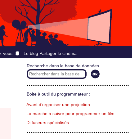
z-vous
Le blog Partager le cinéma
Recherche dans la base de données
Boite à outil du programmateur :
Avant d’organiser une projection…
La marche à suivre pour programmer un film
Diffuseurs spécialisés