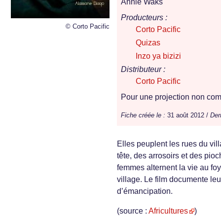
Annie Waks
Producteurs :
© Corto Pacific
Corto Pacific
Quizas
Inzo ya bizizi
Distributeur :
Corto Pacific
Pour une projection non comm
Fiche créée le :
31 août 2012 /
Der
Elles peuplent les rues du vil
tête, des arrosoirs et des pi
femmes alternent la vie au foy
village. Le film documente le
d’émancipation.
(source :
Africultures
)