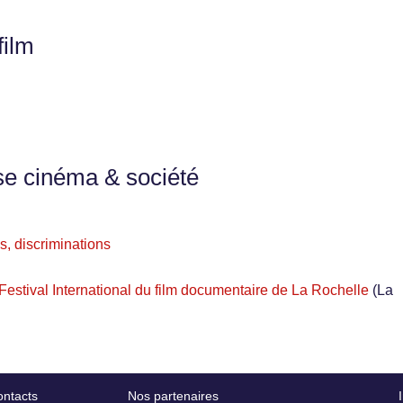
film
se cinéma & société
s, discriminations
estival International du film documentaire de La Rochelle
(La
ntacts
Nos partenaires