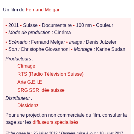
Un film de
Fernand Melgar
•
2011
•
Suisse
•
Documentaire
•
100 mn
•
Couleur
•
Mode de production :
Cinéma
•
Scénario :
Fernand Melgar
•
Image :
Denis Jutzeler
•
Son :
Christophe Giovannoni
•
Montage :
Karine Sudan
Producteurs :
Climage
RTS (Radio Télévision Suisse)
Arte G.E.I.E
SRG SSR Idée suisse
Distributeur :
Dissidenz
Pour une projection non commerciale du film, consulter la
page sur les
diffuseurs spécialisés
Fiche créée le :
25 juillet 2012 /
Dernière mise à jour :
10 juillet 2017