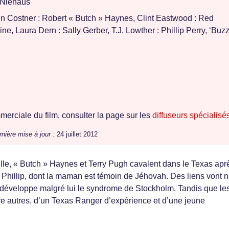
 Niehaus
n Costner : Robert « Butch » Haynes, Clint Eastwood : Red
ne, Laura Dern : Sally Gerber, T.J. Lowther : Phillip Perry, ‘Buzz
erciale du film, consulter la page sur les
diffuseurs spécialisé
nière mise à jour :
24 juillet 2012
lle, « Butch » Haynes et Terry Pugh cavalent dans le Texas apr
 Phillip, dont la maman est témoin de Jéhovah. Des liens vont n
ui développe malgré lui le syndrome de Stockholm. Tandis que le
re autres, d’un Texas Ranger d’expérience et d’une jeune