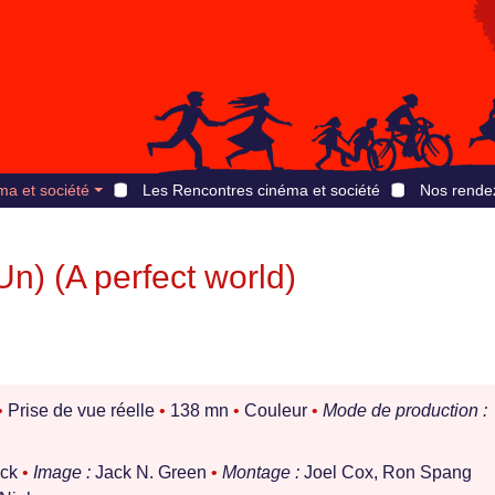
ma et société
Les Rencontres cinéma et société
Nos rende
Un) (A perfect world)
•
Prise de vue réelle
•
138 mn
•
Couleur
•
Mode de production :
ock
•
Image :
Jack N. Green
•
Montage :
Joel Cox, Ron Spang