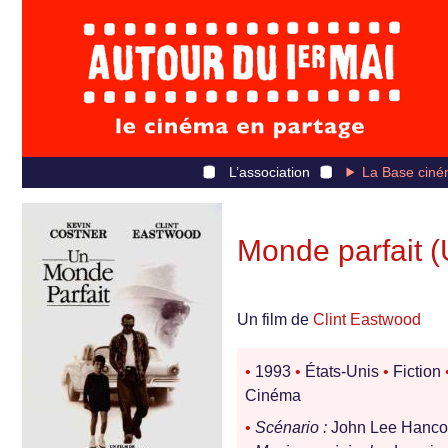
L’association
La Base ciné
Monde parfait (
Un film de
Clint Eastwood
•
1993
•
États-Unis
•
Fiction
Cinéma
•
Scénario :
John Lee Hanc