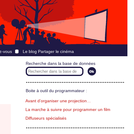
z-vous
Le blog Partager le cinéma
Recherche dans la base de données
Boite à outil du programmateur :
Avant d’organiser une projection…
La marche à suivre pour programmer un film
Diffuseurs spécialisés