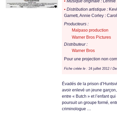
•
Musique originale :
Lennie
•
Distribution artistique :
Kevi
Garnett, Annie Corley : Caroli
Producteurs :
Malpaso production
Warner Bros Pictures
Distributeur :
Warner Bros
Pour une projection non comm
Fiche créée le :
24 juillet 2012 /
Der
Évadés de la prison d’Huntsvi
avoir enlevé un jeune garçon,
entre « Butch » et l’enfant q
poursuit un groupe formé, ent
criminologue …