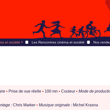
ma et société
Les Rencontres cinéma et société
Nos rende
ire
•
Prise de vue réelle
•
100 mn
•
Couleur
•
Mode de productio
ntage :
Chris Marker
•
Musique originale :
Michel Krasna