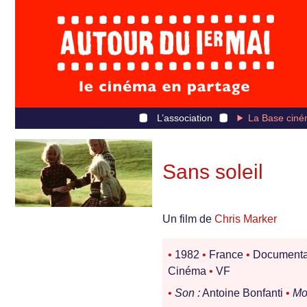
L’association
La Base ciné
Sans soleil
Un film de
Chris Marker
•
1982
•
France
•
Documenta
Cinéma
•
VF
•
Son :
Antoine Bonfanti
•
Mo