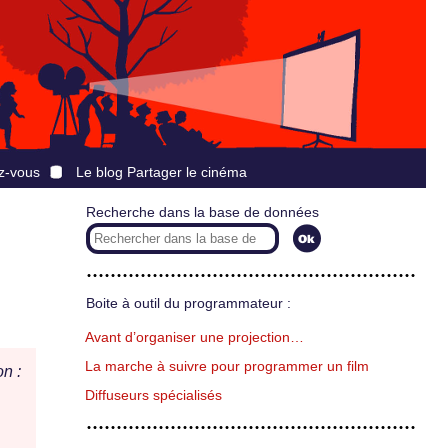
z-vous
Le blog Partager le cinéma
Recherche dans la base de données
Boite à outil du programmateur :
Avant d’organiser une projection…
La marche à suivre pour programmer un film
n :
Diffuseurs spécialisés